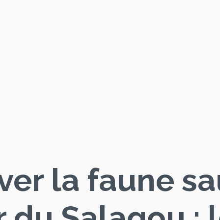
ver la faune s
 du Salagou : 