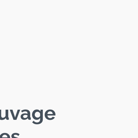
auvage
les