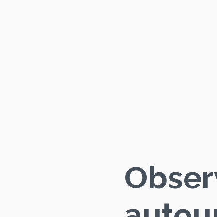
Obser
autour