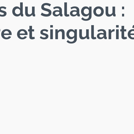
s du Salagou :
re et singularit